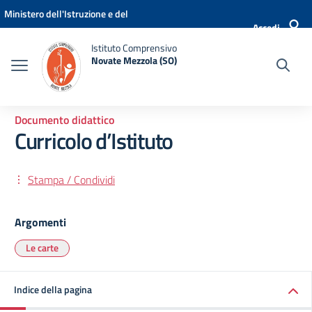
Vai ai contenuti
Vai al menu di navigazione
Vai al footer
Ministero dell'Istruzione e del
Accedi
Merito
Istituto Comprensivo
Novate Mezzola (SO)
Documento didattico
Curricolo d’Istituto
Stampa / Condividi
Argomenti
Le carte
Indice della pagina