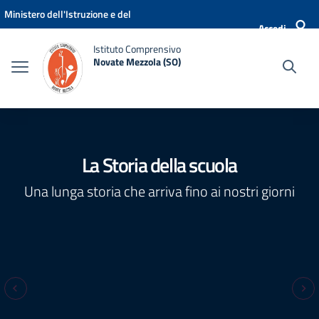
Vai ai contenuti
Vai al menu di navigazione
Vai al footer
Ministero dell'Istruzione e del
Accedi
Merito
Istituto Comprensivo
Novate Mezzola (SO)
La Storia della scuola
Una lunga storia che arriva fino ai nostri giorni