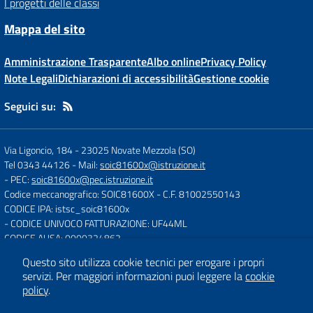
I progetti delle classi
Mappa del sito
Amministrazione Trasparente
Albo online
Privacy Policy
Note Legali
Dichiarazioni di accessibilità
Gestione cookie
Seguici su:
Via Ligoncio, 184
-
23025 Novate Mezzola (SO)
Tel 0343 44126
- Mail:
soic81600x@istruzione.it
- PEC:
soic81600x@pec.istruzione.it
Codice meccanografico: SOIC81600X
- C.F. 81002550143
CODICE IPA: istsc_soic81600x
- CODICE UNIVOCO FATTURAZIONE: UF44ML
CODICE AUSA: 0000324862
Questo sito utilizza cookie tecnici per erogare i propri
servizi.
Per maggiori informazioni puoi leggere la
cookie
Concept & Design by
Designers Italia
policy
.
Sito web realizzato con CMS
SCUOLASTICO