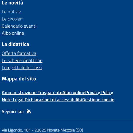
Le novità
Le notizie
Le circolari
Calendario eventi
Albo online
La didattica
Offerta formativa
Le schede didattiche
I progetti delle classi
Mappa del sito
Amministrazione Trasparente
Albo online
Privacy Policy
Note Legali
Dichiarazioni di accessibilità
Gestione cookie
Seguici su:
Via Ligoncio, 184
-
23025 Novate Mezzola (SO)