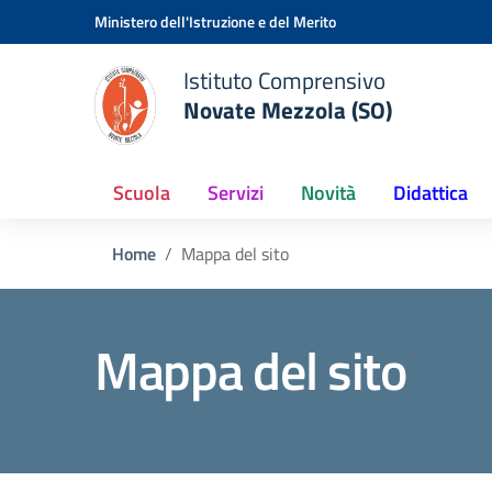
Vai ai contenuti
Vai al menu di navigazione
Vai al footer
Ministero dell'Istruzione e del Merito
Istituto Comprensivo
Novate Mezzola (SO)
Scuola
Servizi
Novità
Didattica
Home
Mappa del sito
Mappa del sito