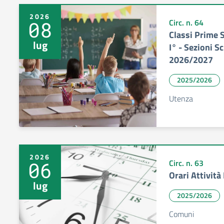
2026
08
Circ. n. 64
Classi Prime 
lug
I° - Sezioni Sc
2026/2027
2025/2026
Utenza
2026
06
Circ. n. 63
Orari Attivit
lug
2025/2026
Comuni