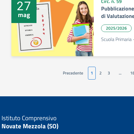
27
Circ. n. 59
Pubblicazione
mag
di Valutazion
2025/2026
Scuola Primaria 
Precedente
1
2
3
...
1
Istituto Comprensivo
Novate Mezzola (SO)