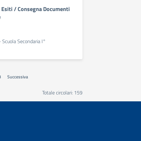
 Esiti / Consegna Documenti
e
- Scuola Secondaria I°
8
Successiva
Totale circolari: 159