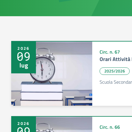
2026
09
Circ. n. 67
Orari Attivit
lug
2025/2026
Scuola Secondar
2026
09
Circ. n. 66