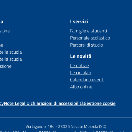
la
I servizi
zione
Famiglie e studenti
Personale scolastico
ne
Percorsi di studio
della scuola
Le novità
della scuola
Le notizie
azione
Le circolari
Calendario eventi
Albo online
cy
Note Legali
Dichiarazioni di accessibilità
Gestione cookie
Via Ligoncio, 184
-
23025 Novate Mezzola (SO)