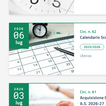
2026
06
Circ. n. 62
Calendario Sc
lug
2025/2026
Utenza
2026
03
Circ. n. 61
Acquisizione 
lug
A.S. 2026-27