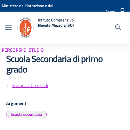
Vai ai contenuti
Vai al menu di navigazione
Vai al footer
Ministero dell'Istruzione e del
Accedi
Merito
Istituto Comprensivo
Novate Mezzola (SO)
PERCORSI DI STUDIO
Scuola Secondaria di primo
grado
Stampa / Condividi
Argomenti
Scuola secondaria