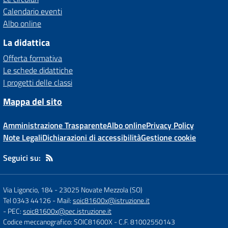
Calendario eventi
Albo online
La didattica
Offerta formativa
Le schede didattiche
I progetti delle classi
Mappa del sito
Amministrazione Trasparente
Albo online
Privacy Policy
Note Legali
Dichiarazioni di accessibilità
Gestione cookie
Seguici su:
Via Ligoncio, 184
-
23025 Novate Mezzola (SO)
Tel 0343 44126
- Mail:
soic81600x@istruzione.it
- PEC:
soic81600x@pec.istruzione.it
Codice meccanografico: SOIC81600X
- C.F. 81002550143