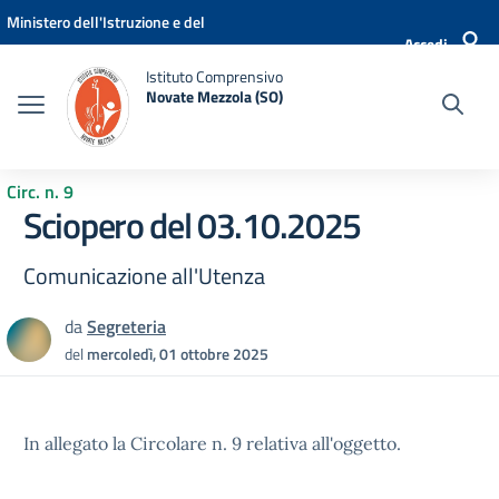
Vai ai contenuti
Vai al menu di navigazione
Vai al footer
Ministero dell'Istruzione e del
Accedi
Merito
Istituto Comprensivo
Novate Mezzola (SO)
Circ. n. 9
Sciopero del 03.10.2025
Comunicazione all'Utenza
da
Segreteria
del
mercoledì, 01 ottobre 2025
In allegato la Circolare n. 9 relativa all'oggetto.