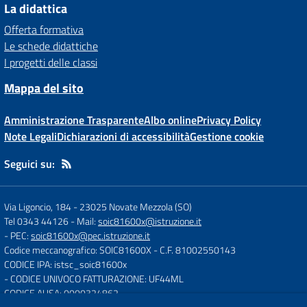
La didattica
Offerta formativa
Le schede didattiche
I progetti delle classi
Mappa del sito
Amministrazione Trasparente
Albo online
Privacy Policy
Note Legali
Dichiarazioni di accessibilità
Gestione cookie
Seguici su:
Via Ligoncio, 184
-
23025 Novate Mezzola (SO)
Tel 0343 44126
- Mail:
soic81600x@istruzione.it
- PEC:
soic81600x@pec.istruzione.it
Codice meccanografico: SOIC81600X
- C.F. 81002550143
CODICE IPA: istsc_soic81600x
- CODICE UNIVOCO FATTURAZIONE: UF44ML
CODICE AUSA: 0000324862