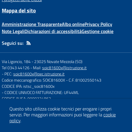
Mappa del sito
Amministrazione Trasparente
Albo online
Privacy Policy
Note Legali
Dichiarazioni di accessibilità
Gestione cookie
Seguici su:
Via Ligoncio, 184
-
23025 Novate Mezzola (SO)
Tel 0343 44126
- Mail:
soic81600x@istruzione.it
- PEC:
soic81600x@pec.istruzione.it
Codice meccanografico: SOIC81600X
- C.F. 81002550143
CODICE IPA: istsc_soic81600x
- CODICE UNIVOCO FATTURAZIONE: UF44ML
CODICE AUSA: 0000324862
Questo sito utilizza cookie tecnici per erogare i propri
servizi.
Per maggiori informazioni puoi leggere la
cookie
Concept & Design by
Designers Italia
policy
.
Sito web realizzato con CMS
SCUOLASTICO