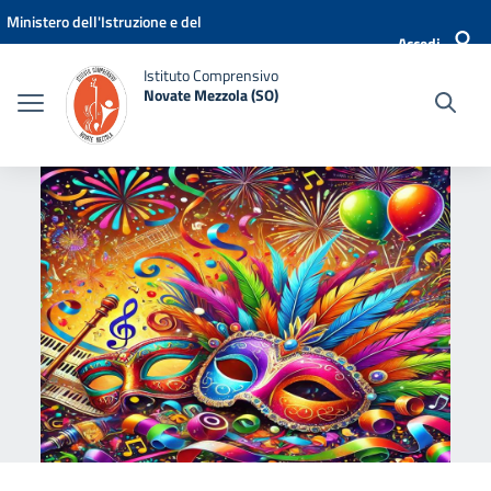
Vai ai contenuti
Vai al menu di navigazione
Vai al footer
Ministero dell'Istruzione e del
Accedi
Merito
Istituto Comprensivo
Novate Mezzola (SO)