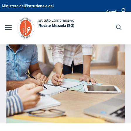
Vai ai contenuti
Vai al menu di navigazione
Vai al footer
Ministero dell'Istruzione e del
Accedi
Merito
Istituto Comprensivo
Novate Mezzola (SO)